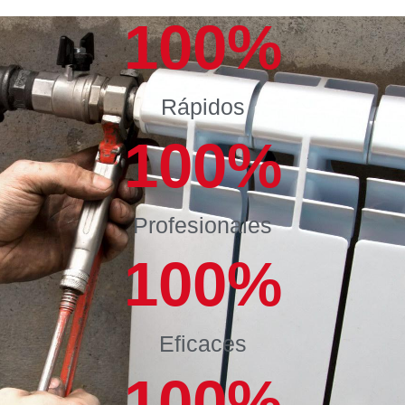
100
%
Rápidos
100
%
Profesionales
100
%
Eficaces
100
%