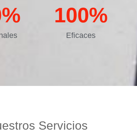
0
%
100
%
nales
Eficaces
estros Servicios