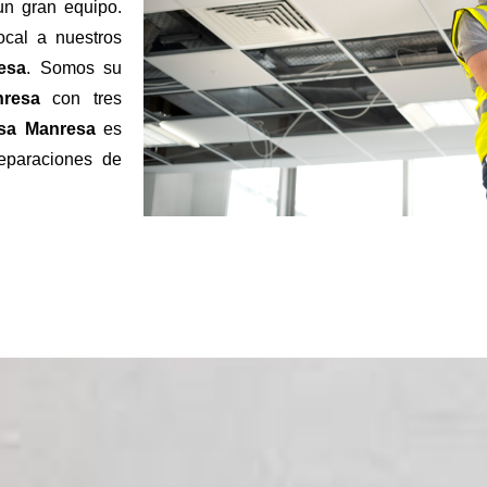
un gran equipo.
ocal a nuestros
esa
. Somos su
resa
con tres
sa Manresa
es
reparaciones de