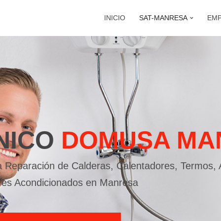
INICIO
SAT-MANRESA
EM
NICO
DOMUSA MA
 la Reparación de Calderas, Calentadores, Termos,
ires Acondicionados en Manresa