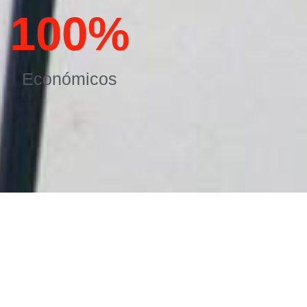
100
%
Económicos