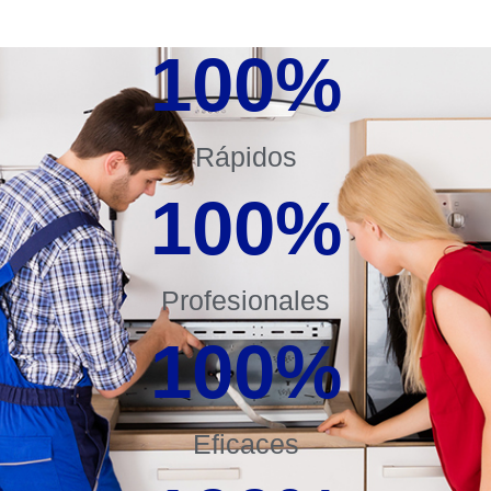
100
%
Rápidos
100
%
Profesionales
100
%
Eficaces