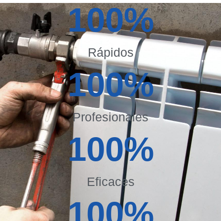
100
%
Rápidos
100
%
Profesionales
100
%
Eficaces
100
%